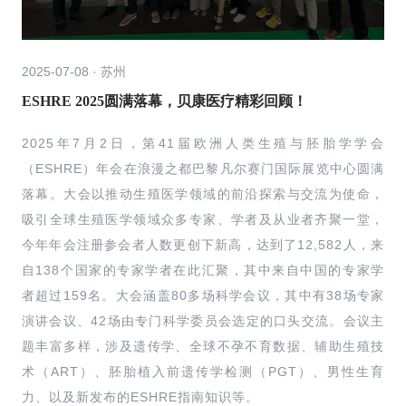
2025-07-08 · 苏州
ESHRE 2025圆满落幕，贝康医疗精彩回顾！
2025年7月2日，第41届欧洲人类生殖与胚胎学学会
（ESHRE）年会在浪漫之都巴黎凡尔赛门国际展览中心圆满
落幕。大会以推动生殖医学领域的前沿探索与交流为使命，
吸引全球生殖医学领域众多专家、学者及从业者齐聚一堂，
今年年会注册参会者人数更创下新高，达到了12,582人，来
自138个国家的专家学者在此汇聚，其中来自中国的专家学
者超过159名。大会涵盖80多场科学会议，其中有38场专家
演讲会议、42场由专门科学委员会选定的口头交流。会议主
题丰富多样，涉及遗传学、全球不孕不育数据、辅助生殖技
术（ART）、胚胎植入前遗传学检测（PGT）、男性生育
力、以及新发布的ESHRE指南知识等。